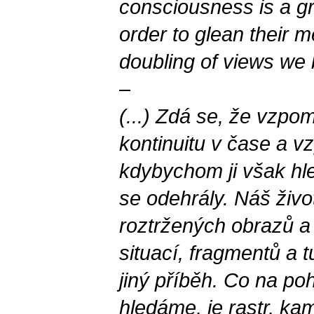
consciousness is a gr
order to glean their m
doubling of views we 
–
(...) Zdá se, že vzpo
kontinuitu v čase a vz
kdybychom ji však hle
se odehrály. Náš živo
roztržených obrazů a
situací, fragmentů a 
jiný příběh. Co na po
hledáme, je rastr, ka