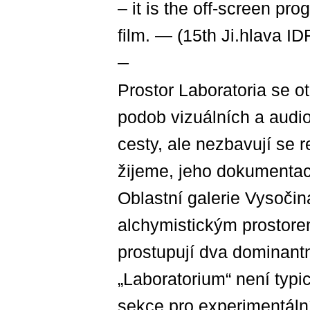
– it is the off-screen pro
film. — (15th Ji.hlava ID
–
Prostor Laboratoria se 
podob vizuálních a audiov
cesty, ale nezbavují se 
žijeme, jeho dokumentac
Oblastní galerie Vysoči
alchymistickým prostore
prostupují dva dominantní 
„Laboratorium“ není typic
sekce pro experimentál