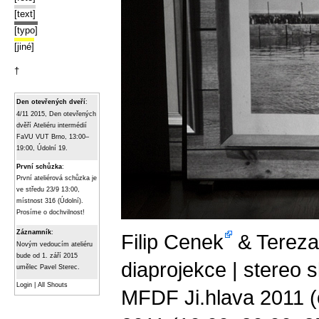
[text]
[typo]
[jiné]
†
Den otevřených dveří
:
4/11 2015, Den otevřených
dvěří Ateliéru intermédií
FaVU VUT Brno, 13:00–
19:00, Údolní 19.
První schůzka
:
První ateliérová schůzka je
ve středu 23/9 13:00,
místnost 316 (Údolní).
Prosíme o dochvilnost!
Záznamník
:
Filip Cenek
&
Terez
Novým vedoucím ateliéru
bude od 1. září 2015
diaprojekce | stereo s
umělec Pavel Sterec.
Login
|
All Shouts
MFDF Ji.hlava 2011 (