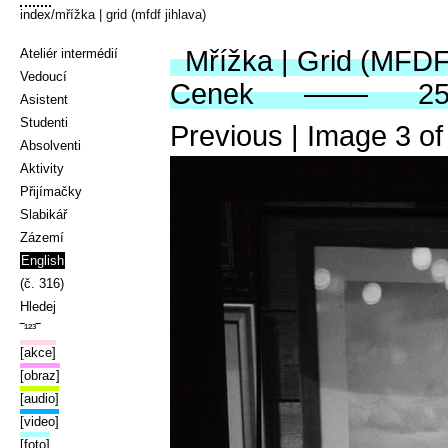
index
/mřížka | grid (mfdf jihlava)
Mřížka | Grid (MFDF
Ateliér intermédií
Vedoucí
Cenek
25
Asistent
Studenti
Previous
| Image
3
o
Absolventi
Aktivity
Přijímačky
Slabikář
Zázemí
English
(č. 316)
Hledej
‾¹²³‾
[akce]
[obraz]
[audio]
[video]
[foto]