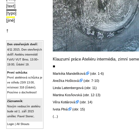
[text]
[typo]
[jiné]
†
Den otevřených dveří
:
4/11 2015, Den otevřených
dvěří Ateliéru intermédií
Klauzurní práce Ateliéru intermédia, zimní sem
FaVU VUT Brno, 13:00–
19:00, Údolní 19.
■
První schůzka
:
Markéta Mandelíková
(obr. 1-6)
První ateliérová schůzka je
Anežka Hošková
(obr. 7-10)
ve středu 23/9 13:00,
Linda Lattenbergová (obr. 11)
místnost 316 (Údolní).
Prosíme o dochvilnost!
Martina Kosňovská (obr. 12-13)
Záznamník
:
Věra Kotlárová
(obr. 14)
Novým vedoucím ateliéru
Iveta Plná
(obr. 15)
bude od 1. září 2015
(...)
umělec Pavel Sterec.
Login
|
All Shouts