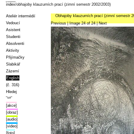
index
/obhajoby klauzurních prací (zimní semestr 2002/2003)
Obhajoby klauzurních prací (zimní semestr 2
Ateliér intermédií
Vedoucí
Previous
| Image
24
of
24
|
Next
Asistent
Studenti
Absolventi
Aktivity
Přijímačky
Slabikář
Zázemí
English
(č. 316)
Hledej
‾¹²³‾
[akce]
[obraz]
[audio]
[video]
[foto]