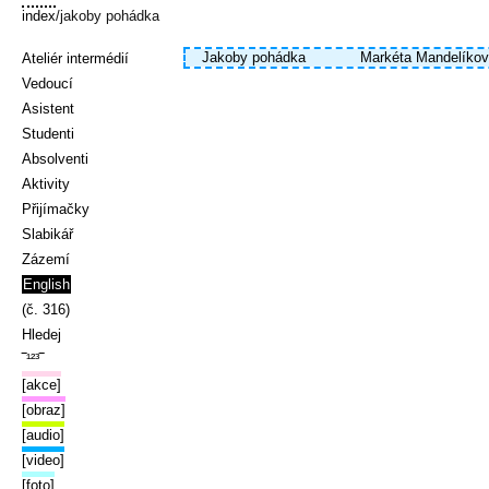
index
/jakoby pohádka
Jakoby pohádka
Markéta Mandelíko
Ateliér intermédií
Vedoucí
Asistent
Studenti
Absolventi
Aktivity
Přijímačky
Slabikář
Zázemí
English
(č. 316)
Hledej
‾¹²³‾
[akce]
[obraz]
[audio]
[video]
[foto]