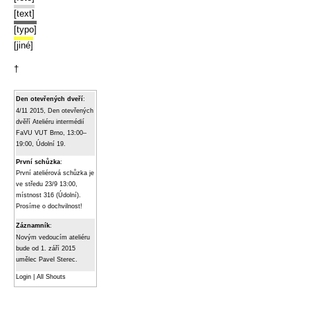
[text]
[typo]
[jiné]
†
Den otevřených dveří
:
4/11 2015, Den otevřených
dvěří Ateliéru intermédií
FaVU VUT Brno, 13:00–
19:00, Údolní 19.
První schůzka
:
První ateliérová schůzka je
ve středu 23/9 13:00,
místnost 316 (Údolní).
Prosíme o dochvilnost!
Záznamník
:
Novým vedoucím ateliéru
bude od 1. září 2015
umělec Pavel Sterec.
Login
|
All Shouts