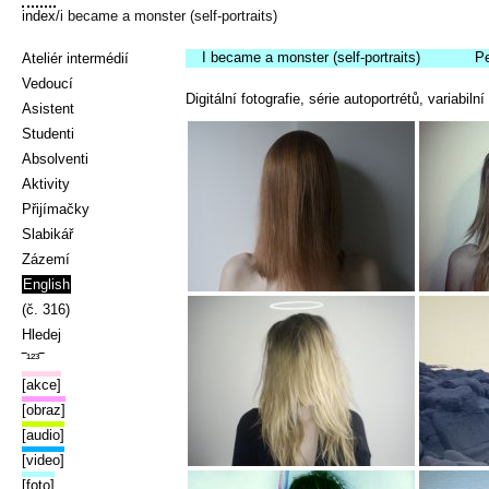
index
/i became a monster (self-portraits)
I became a monster (self-portraits)
P
Ateliér intermédií
Vedoucí
Digitální fotografie, série autoportrétů, variabi
Asistent
Studenti
Absolventi
Aktivity
Přijímačky
Slabikář
Zázemí
English
(č. 316)
Hledej
‾¹²³‾
[akce]
[obraz]
[audio]
[video]
[foto]