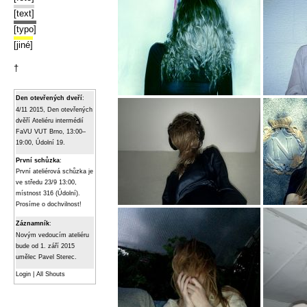
[text]
[typo]
[jiné]
†
Den otevřených dveří
:
4/11 2015, Den otevřených
dvěří Ateliéru intermédií
FaVU VUT Brno, 13:00–
19:00, Údolní 19.
První schůzka
:
První ateliérová schůzka je
ve středu 23/9 13:00,
místnost 316 (Údolní).
Prosíme o dochvilnost!
Záznamník
:
Novým vedoucím ateliéru
bude od 1. září 2015
umělec Pavel Sterec.
Login
|
All Shouts