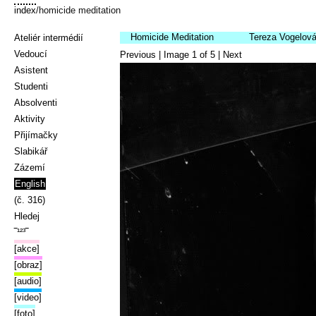
index
/homicide meditation
Homicide Meditation
Tereza Vogelov
Ateliér intermédií
Vedoucí
Previous
| Image
1
of
5
|
Next
Asistent
Studenti
Absolventi
Aktivity
Přijímačky
Slabikář
Zázemí
English
(č. 316)
Hledej
‾¹²³‾
[akce]
[obraz]
[audio]
[video]
[foto]