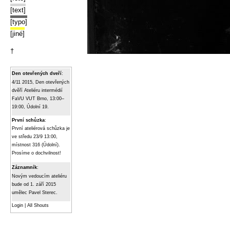
[text]
[typo]
[jiné]
†
Den otevřených dveří
:
4/11 2015, Den otevřených
dvěří Ateliéru intermédií
FaVU VUT Brno, 13:00–
19:00, Údolní 19.
První schůzka
:
První ateliérová schůzka je
ve středu 23/9 13:00,
místnost 316 (Údolní).
Prosíme o dochvilnost!
Záznamník
:
Novým vedoucím ateliéru
bude od 1. září 2015
umělec Pavel Sterec.
Login
|
All Shouts