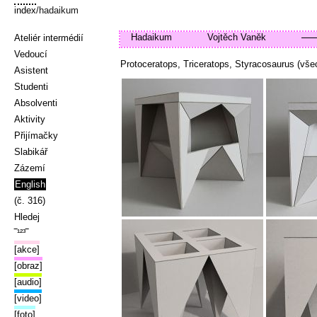
index
/hadaikum
Hadaikum
Vojtěch Vaněk
Ateliér intermédií
Vedoucí
Protoceratops, Triceratops, Styracosaurus (vš
Asistent
Studenti
Absolventi
Aktivity
Přijímačky
Slabikář
Zázemí
English
(č. 316)
Hledej
‾¹²³‾
[akce]
[obraz]
[audio]
[video]
[foto]