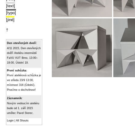
[text]
[typo]
[jiné]
†
Den otevřených dveří
:
4/11 2015, Den otevřených
dvěří Ateliéru intermédií
FaVU VUT Brno, 13:00–
19:00, Údolní 19.
První schůzka
:
První ateliérová schůzka je
ve středu 23/9 13:00,
místnost 316 (Údolní).
Prosíme o dochvilnost!
Záznamník
:
Novým vedoucím ateliéru
bude od 1. září 2015
umělec Pavel Sterec.
Login
|
All Shouts