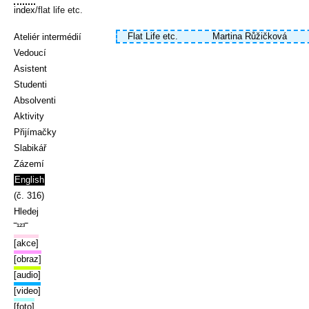
index
/flat life etc.
Flat Life etc.
Martina Růžičková
Ateliér intermédií
Vedoucí
Asistent
Studenti
Absolventi
Aktivity
Přijímačky
Slabikář
Zázemí
English
(č. 316)
Hledej
‾¹²³‾
[akce]
[obraz]
[audio]
[video]
[foto]