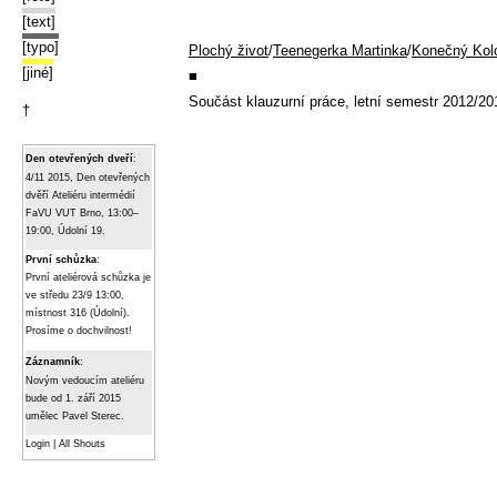
[text]
[typo]
Plochý život
/
Teenegerka Martinka
/
Konečný Kol
[jiné]
■
Součást klauzurní práce, letní semestr 2012/20
†
Den otevřených dveří
:
4/11 2015, Den otevřených
dvěří Ateliéru intermédií
FaVU VUT Brno, 13:00–
19:00, Údolní 19.
První schůzka
:
První ateliérová schůzka je
ve středu 23/9 13:00,
místnost 316 (Údolní).
Prosíme o dochvilnost!
Záznamník
:
Novým vedoucím ateliéru
bude od 1. září 2015
umělec Pavel Sterec.
Login
|
All Shouts