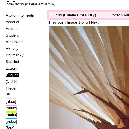
index
/echo (galerie emila filly)
Echo (Galerie Emila Filly)
Vojtěch Va
Ateliér intermédií
Vedoucí
Previous
| Image
1
of
5
|
Next
Asistent
Studenti
Absolventi
Aktivity
Přijímačky
Slabikář
Zázemí
English
(č. 316)
Hledej
‾¹²³‾
[akce]
[obraz]
[audio]
[video]
[foto]