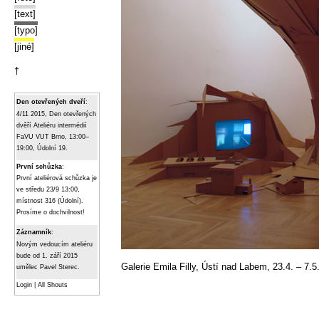
[text]
[typo]
[jiné]
†
Den otevřených dveří
:
4/11 2015, Den otevřených
dvěří Ateliéru intermédií
FaVU VUT Brno, 13:00–
19:00, Údolní 19.
První schůzka
:
První ateliérová schůzka je
ve středu 23/9 13:00,
místnost 316 (Údolní).
Prosíme o dochvilnost!
Záznamník
:
Novým vedoucím ateliéru
bude od 1. září 2015
Galerie Emila Filly, Ústí nad Labem, 23.4. – 7.5
umělec Pavel Sterec.
Login
|
All Shouts