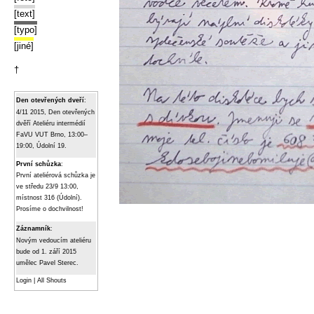
[text]
[typo]
[jiné]
†
Den otevřených dveří
:
4/11 2015, Den otevřených
dvěří Ateliéru intermédií
FaVU VUT Brno, 13:00–
19:00, Údolní 19.
První schůzka
:
První ateliérová schůzka je
ve středu 23/9 13:00,
místnost 316 (Údolní).
Prosíme o dochvilnost!
Záznamník
:
Novým vedoucím ateliéru
bude od 1. září 2015
umělec Pavel Sterec.
Login
|
All Shouts