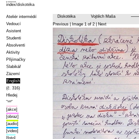
index
/diskotéka
Diskotéka
Vojtěch Maša
Ateliér intermédií
Vedoucí
Previous
| Image
1
of
2
|
Next
Asistent
Studenti
Absolventi
Aktivity
Přijímačky
Slabikář
Zázemí
English
(č. 316)
Hledej
‾¹²³‾
[akce]
[obraz]
[audio]
[video]
[foto]