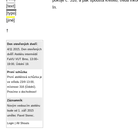
pokoje č. 316, a pak spousta kreseb, třeba ink
[text]
In.
[typo]
[jiné]
†
Den otevřených dveří
:
4/11 2015, Den otevřených
dvěří Ateliéru intermédií
FaVU VUT Brno, 13:00–
19:00, Údolní 19.
První schůzka
:
První ateliérová schůzka je
ve středu 23/9 13:00,
místnost 316 (Údolní).
Prosíme o dochvilnost!
Záznamník
:
Novým vedoucím ateliéru
bude od 1. září 2015
umělec Pavel Sterec.
Login
|
All Shouts