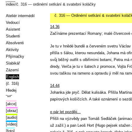
index
/č. 316 — ordinérní setkání & svatební koláčky
č. 316 — Ordinérní setkání & svatební koláč
Ateliér intermédií
Vedoucí
14.36
Asistent
Začínáme prezentací Romany; malé čtvercové ob
Studenti
Absolventi
Je tu v hnědé bundě a červeném svetru
Václav 
Aktivity
přišla s šálou, kterou nesundala, Johana má of
Přijímačky
svůj běžný outfit s olbřímími botami, Petra m
Slabikář
dredy, Verča je tu v šatech z promoce, Vojta F
Zázemí
svou taškou na rameno a opravdu ji měl na ram
English
(č. 316)
14.44
Hledej
Johanka jde pryč. Dělat kulisáka. Přišla Marti
‾¹²³‾
papírových košíčcích. A také oznámení o sezdá
[akce]
[obraz]
o pár let později...
[audio]
Přišli na výzvědy pan Tomáš Sedláček (animace m
[video]
už zažil.) a pan Leoš Hort (Hugo pejsek stažen
[foto]