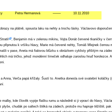
ky
Petra Hermanová
10.11.2010
razy na plátně, spousta laku na nehty a trochu lásky. Václavovo doporučení
Stratil
, Benjamin má v zelenou mikinu, Vojta Donát červené tkaničky v če
inu připnutou k vršíku hlavy, Marie má červené nehty, Tomáš Mlejnek černou m
á mašli v pase, Aneta má fialovou blůzku s obrázkem cyklisty přišitým na z
röhlich má tričko, jehož mondénní límeček odhaluje zaroslou hruď horolezce.
eni.
na a Anna, Verča papá křížaly. Šustí to. Anetka donesla své svatební koláčky
ní.
alby, kde člověk vypije flašku rumu a následně si ji vpraví do hlavy, Václav 
 z plyše, chudák po saltech štěká na zádech, protože mu hapruje těžiště; pak