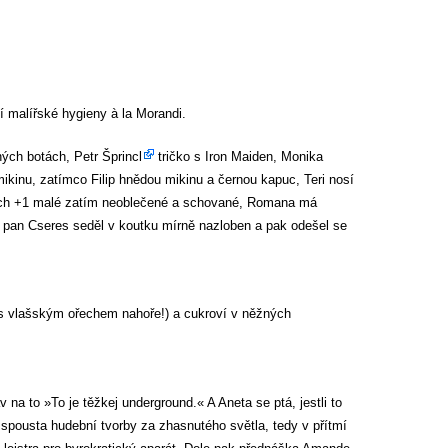
 malířské hygieny à la Morandi.
rných botách,
Petr Šprincl
tričko s Iron Maiden, Monika
ikinu, zatímco Filip hnědou mikinu a černou kapuc, Teri nosí
ádech +1 malé zatím neoblečené a schované, Romana má
 A pan Cseres seděl v koutku mírně nazloben a pak odešel se
 (s vlašským ořechem nahoře!) a cukroví v něžných
na to »To je těžkej underground.« A Aneta se ptá, jestli to
 spousta hudební tvorby za zhasnutého světla, tedy v přítmí