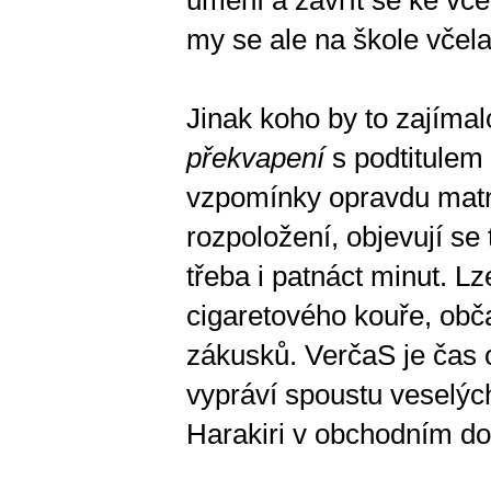
my se ale na škole včel
Jinak koho by to zajímal
překvapení
s podtitulem
vzpomínky opravdu matn
rozpoložení, objevují se 
třeba i patnáct minut. Lz
cigaretového kouře, obč
zákusků. VerčaS je čas 
vypráví spoustu veselých
Harakiri v obchodním do