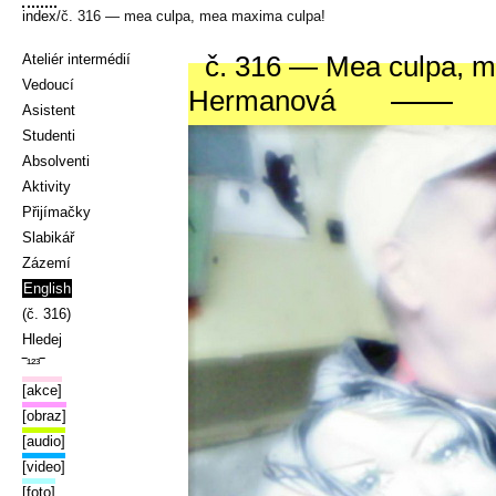
index
/č. 316 — mea culpa, mea maxima culpa!
č. 316 — Mea culpa, 
Ateliér intermédií
Vedoucí
Hermanová
Asistent
Studenti
Absolventi
Aktivity
Přijímačky
Slabikář
Zázemí
English
(č. 316)
Hledej
‾¹²³‾
[akce]
[obraz]
[audio]
[video]
[foto]