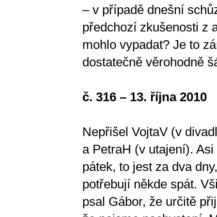
– v případě dnešní schů
předchozí zkušenosti z a
mohlo vypadat? Je to zá
dostatečně věrohodně šál
č. 316 – 13. října 2010
Nepřišel VojtaV (v divad
a PetraH (v utajení). As
pátek, to jest za dva dny
potřebují někde spát. Vš
psal Gábor, že určitě př