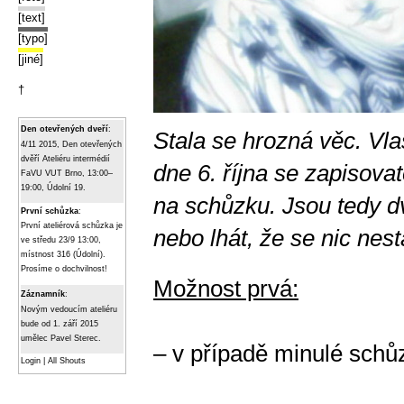
[text]
[typo]
[jiné]
†
Den otevřených dveří
:
Stala se hrozná věc. Vl
4/11 2015, Den otevřených
dvěří Ateliéru intermédií
dne 6. října se zapisovate
FaVU VUT Brno, 13:00–
19:00, Údolní 19.
na schůzku. Jsou tedy dv
První schůzka
:
První ateliérová schůzka je
nebo lhát, že se nic nest
ve středu 23/9 13:00,
místnost 316 (Údolní).
Prosíme o dochvilnost!
Možnost prvá:
Záznamník
:
Novým vedoucím ateliéru
bude od 1. září 2015
umělec Pavel Sterec.
– v případě minulé sch
Login
|
All Shouts