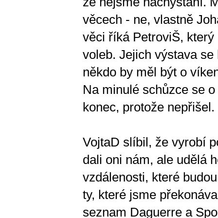
že nejsme nachystaní. M
věcech - ne, vlastně Joh
věci říká PetroviŠ, kter
voleb. Jejich výstava s
někdo by měl být o víken
Na minulé schůzce se o t
konec, protože nepřišel. 
VojtaD slíbil, že vyrobí
dali oni nám, ale udělá 
vzdálenosti, které budo
ty, které jsme překonáva
seznam Daguerre a Spolek