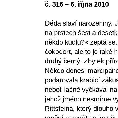
č. 316 – 6. října 2010
Děda slaví narozeniny. J
na prstech šest a deset
někdo kudlu?« zeptá se. 
čokodort, ale to je také
druhý černý. Zbytek přír
Někdo donesl marcipánov
podarovala krabicí zákus
neboť lačně vyčkával na 
jehož jméno nesmíme vys
Rittsteina, který dlouho
umění a zavřít se ke včel