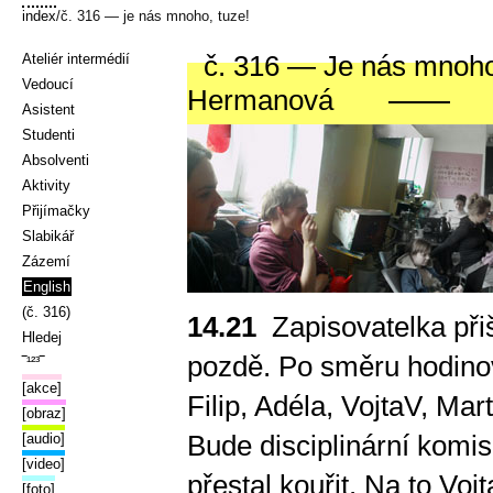
index
/č. 316 — je nás mnoho, tuze!
č. 316 — Je nás mnoho
Ateliér intermédií
Vedoucí
Hermanová
Asistent
Studenti
Absolventi
Aktivity
Přijímačky
Slabikář
Zázemí
English
(č. 316)
14.21
Zapisovatelka přiš
Hledej
pozdě. Po směru hodino
‾¹²³‾
[akce]
Filip, Adéla, VojtaV, Mar
[obraz]
Bude disciplinární komis
[audio]
[video]
přestal kouřit. Na to Voj
[foto]