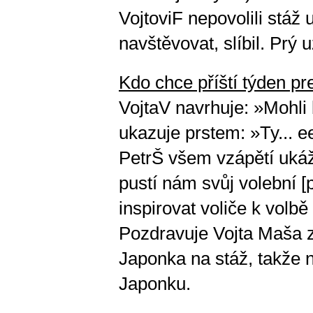
VojtoviF nepovolili stáž
navštěvovat, slíbil. Prý 
Kdo chce příští týden pr
VojtaV navrhuje: »Mohli 
ukazuje prstem: »Ty... ee
PetrŠ všem vzápětí ukáž
pustí nám svůj volební [p
inspirovat voliče k volbě
Pozdravuje Vojta Maša z
Japonka na stáž, takže n
Japonku.