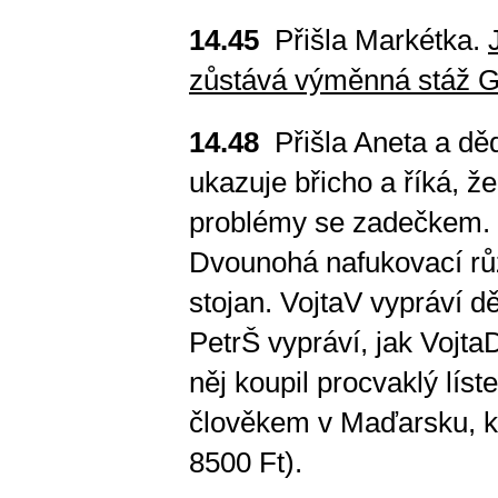
14.45
Přišla Markétka.
zůstává výměnná stáž
G
14.48
Přišla Aneta a děda
ukazuje břicho a říká, ž
problémy se zadečkem.
Dvounohá nafukovací růž
stojan. VojtaV vypráví 
PetrŠ vypráví, jak Vojta
něj koupil procvaklý líst
člověkem v Maďarsku, kte
8500 Ft).