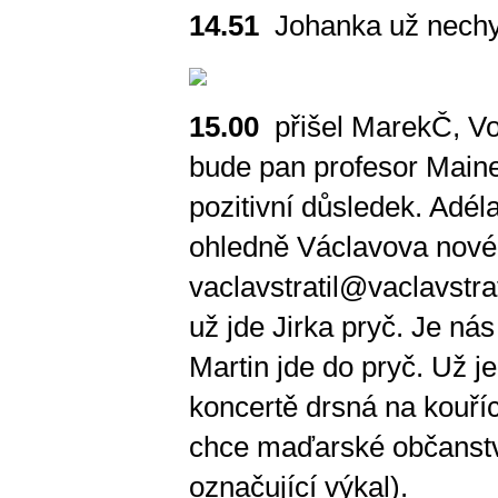
14.51
Johanka už nechybí
15.00
přišel MarekČ, Voj
bude pan profesor Maine
pozitivní důsledek. Adéla
ohledně Václavova novéh
vaclavstratil@vaclavstrat
už jde Jirka pryč. Je nás
Martin jde do pryč. Už j
koncertě drsná na kouřící
chce maďarské občanství.
označující výkal).