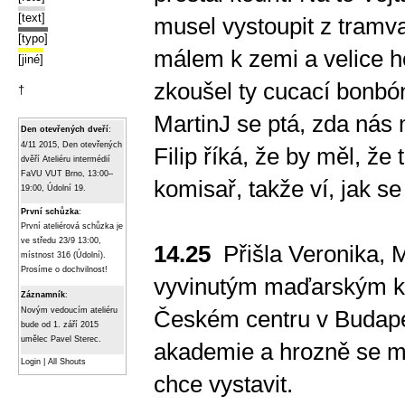
[text]
musel vystoupit z tramva
[typo]
málem k zemi a velice ho 
[jiné]
zkoušel ty cucací bonbó
†
MartinJ se ptá, zda nás 
Den otevřených dveří
:
4/11 2015, Den otevřených
Filip říká, že by měl, že t
dvěří Ateliéru intermédií
FaVU VUT Brno, 13:00–
komisař, takže ví, jak se
19:00, Údolní 19.
První schůzka
:
První ateliérová schůzka je
ve středu 23/9 13:00,
14.25
Přišla Veronika, M
místnost 316 (Údolní).
Prosíme o dochvilnost!
vyvinutým maďarským kn
Záznamník
:
Novým vedoucím ateliéru
Českém centru v Budapeš
bude od 1. září 2015
umělec Pavel Sterec.
akademie a hrozně se mu 
Login
|
All Shouts
chce vystavit.