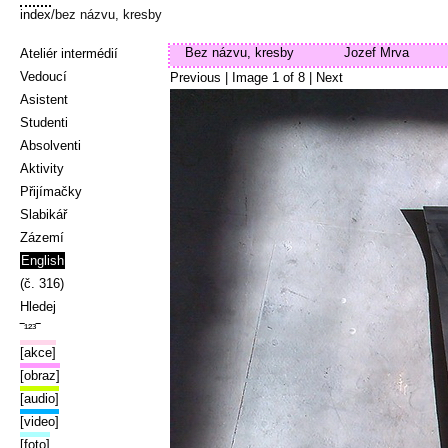
index
/bez názvu, kresby
Bez názvu, kresby
Jozef Mrva
Ateliér intermédií
Vedoucí
Previous
| Image
1
of
8
|
Next
Asistent
Studenti
Absolventi
Aktivity
Přijímačky
Slabikář
Zázemí
English
(č. 316)
Hledej
‾¹²³‾
[akce]
[obraz]
[audio]
[video]
[foto]