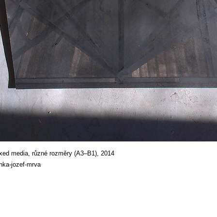
mixed media, různé rozměry (A3–B1), 2014
inka-jozef-mrva