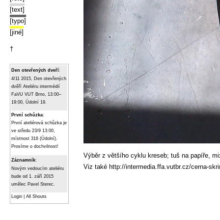
[text]
[typo]
[jiné]
†
Den otevřených dveří
:
4/11 2015, Den otevřených
dvěří Ateliéru intermédií
FaVU VUT Brno, 13:00–
19:00, Údolní 19.
První schůzka
:
První ateliérová schůzka je
ve středu 23/9 13:00,
místnost 316 (Údolní).
Prosíme o dochvilnost!
Výběr z většího cyklu kreseb; tuš na papíře, 
Záznamník
:
Viz také
http://intermedia.ffa.vutbr.cz/cerna-skr
Novým vedoucím ateliéru
bude od 1. září 2015
umělec Pavel Sterec.
Login
|
All Shouts