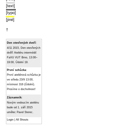
[text]
[typo]
[jiné]
†
Den otevřených dveří
:
4/11 2015, Den otevřených
dvěří Ateliéru intermédií
FaVU VUT Brno, 13:00–
19:00, Údolní 19.
První schůzka
:
První ateliérová schůzka je
ve středu 23/9 13:00,
místnost 316 (Údolní).
Prosíme o dochvilnost!
Záznamník
:
Novým vedoucím ateliéru
bude od 1. září 2015
umělec Pavel Sterec.
Login
|
All Shouts