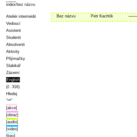
index
/bez názvu
Bez názvu
Petr Kachtík
Ateliér intermédií
Vedoucí
Asistent
Studenti
Absolventi
Aktivity
Přijímačky
Slabikář
Zázemí
English
(č. 316)
Hledej
‾¹²³‾
[akce]
[obraz]
[audio]
[video]
[foto]