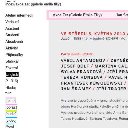
index
/akce zet (galerie emila filly)
Akce Zet (Galerie Emila Filly)
Jan Šr
Ateliér intermédií
Vedoucí
Asistent
Studenti
Absolventi
Aktivity
Přijímačky
Slabikář
Zázemí
English
(č. 316)
Hledej
‾¹²³‾
[akce]
[obraz]
[audio]
[video]
[foto]