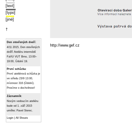
[text]
[typo]
[jiné]
†
Den otevřených dveří
:
http://www.gef.cz
4/11 2015, Den otevřených
dvěří Ateliéru intermédií
FaVU VUT Brno, 13:00–
19:00, Údolní 19.
První schůzka
:
První ateliérová schůzka je
ve středu 23/9 13:00,
místnost 316 (Údolní).
Prosíme o dochvilnost!
Záznamník
:
Novým vedoucím ateliéru
bude od 1. září 2015
umělec Pavel Sterec.
Login
|
All Shouts