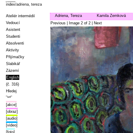
index
/adriena, tereza
Adriena, Tereza
Kamila Zemková
Ateliér intermédií
Vedoucí
Previous
| Image
2
of
2
|
Next
Asistent
Studenti
Absolventi
Aktivity
Přijímačky
Slabikář
Zázemí
English
(č. 316)
Hledej
‾¹²³‾
[akce]
[obraz]
[audio]
[video]
[foto]