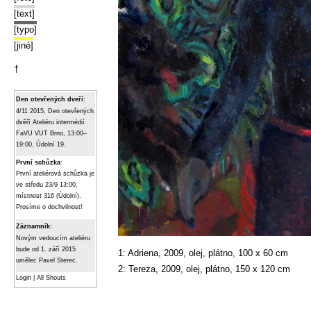
[text]
[typo]
[jiné]
†
Den otevřených dveří
:
4/11 2015, Den otevřených
dvěří Ateliéru intermédií
FaVU VUT Brno, 13:00–
19:00, Údolní 19.
První schůzka
:
První ateliérová schůzka je
ve středu 23/9 13:00,
místnost 316 (Údolní).
Prosíme o dochvilnost!
Záznamník
:
Novým vedoucím ateliéru
bude od 1. září 2015
1: Adriena, 2009, olej, plátno, 100 x 60 cm
umělec Pavel Sterec.
2: Tereza, 2009, olej, plátno, 150 x 120 cm
Login
|
All Shouts