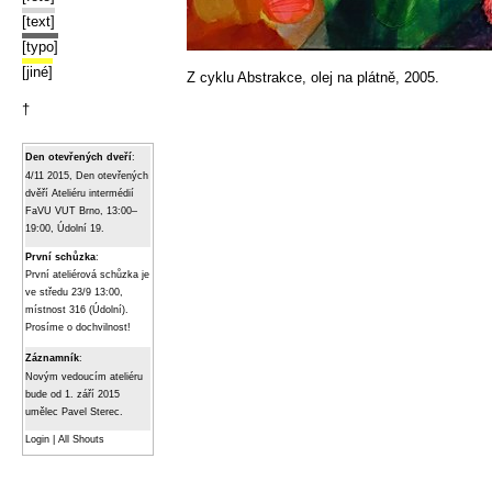
[text]
[typo]
[jiné]
Z cyklu Abstrakce, olej na plátně, 2005.
†
Den otevřených dveří
:
4/11 2015, Den otevřených
dvěří Ateliéru intermédií
FaVU VUT Brno, 13:00–
19:00, Údolní 19.
První schůzka
:
První ateliérová schůzka je
ve středu 23/9 13:00,
místnost 316 (Údolní).
Prosíme o dochvilnost!
Záznamník
:
Novým vedoucím ateliéru
bude od 1. září 2015
umělec Pavel Sterec.
Login
|
All Shouts