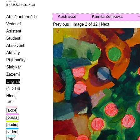
index
/abstrakce
Abstrakce
Kamila Zemková
Ateliér intermédií
Vedoucí
Previous
| Image
2
of
12
|
Next
Asistent
Studenti
Absolventi
Aktivity
Přijímačky
Slabikář
Zázemí
English
(č. 316)
Hledej
‾¹²³‾
[akce]
[obraz]
[audio]
[video]
[foto]