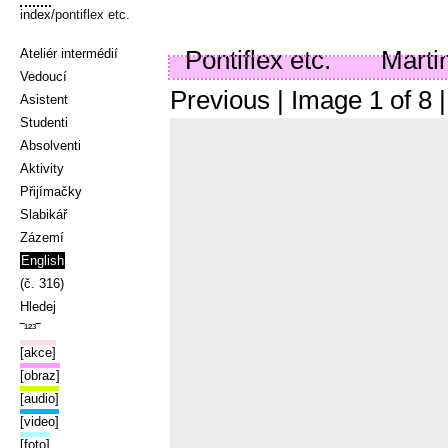
index
/pontiflex etc.
Pontiflex etc.
Marti
Ateliér intermédií
Vedoucí
Previous
| Image
1
of
8
Asistent
Studenti
Absolventi
Aktivity
Přijímačky
Slabikář
Zázemí
English
(č. 316)
Hledej
‾¹²³‾
[akce]
[obraz]
[audio]
[video]
[foto]