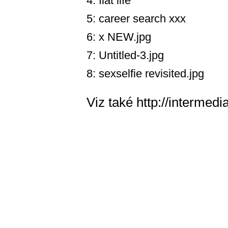
4: flat life
5: career search xxx
6: x NEW.jpg
7: Untitled-3.jpg
8: sexselfie revisited.jpg
Viz také
http://intermedi