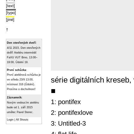
[text]
[typo]
[jiné]
†
Den otevřených dveří
:
4/11 2015, Den otevřených
dvěří Ateliéru intermédií
FaVU VUT Brno, 13:00–
19:00, Údolní 19.
První schůzka
:
První ateliérová schůzka je
série digitálních kreseb,
ve středu 23/9 13:00,
místnost 316 (Údolní).
■
Prosíme o dochvilnost!
Záznamník
:
1: pontifex
Novým vedoucím ateliéru
bude od 1. září 2015
2: pontifexlove
umělec Pavel Sterec.
Login
|
All Shouts
3: Untitled-3