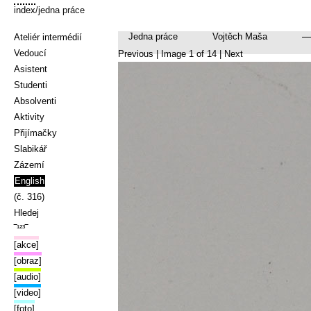
index
/jedna práce
Jedna práce
Vojtěch Maša
Ateliér intermédií
Vedoucí
Previous
| Image
1
of
14
|
Next
Asistent
Studenti
Absolventi
Aktivity
Přijímačky
Slabikář
Zázemí
English
(č. 316)
Hledej
‾¹²³‾
[akce]
[obraz]
[audio]
[video]
[foto]