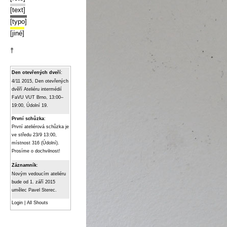
[text]
[typo]
[jiné]
†
Den otevřených dveří
:
4/11 2015, Den otevřených
dvěří Ateliéru intermédií
FaVU VUT Brno, 13:00–
19:00, Údolní 19.
První schůzka
:
První ateliérová schůzka je
ve středu 23/9 13:00,
místnost 316 (Údolní).
Prosíme o dochvilnost!
Záznamník
:
Novým vedoucím ateliéru
bude od 1. září 2015
umělec Pavel Sterec.
Login
|
All Shouts